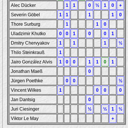
Alec Dücker
1
1
0
½
1
0
+
Severin Göbel
1
1
1
1
0
Thore Surburg
1
1
0
Uladzimir Khutko
0
0
1
0
0
1
Dmitry Chervyakov
1
1
1
½
Thilo Steinkrauß
1
Jairo González Alvis
1
0
0
1
1
0
1
Jonathan Maeß
0
Jürgen Poethke
0
0
½
Vincent Wilkes
1
0
0
0
Jan Dantsig
0
Juri Ciesinger
½
½
1
½
Viktor Le May
+