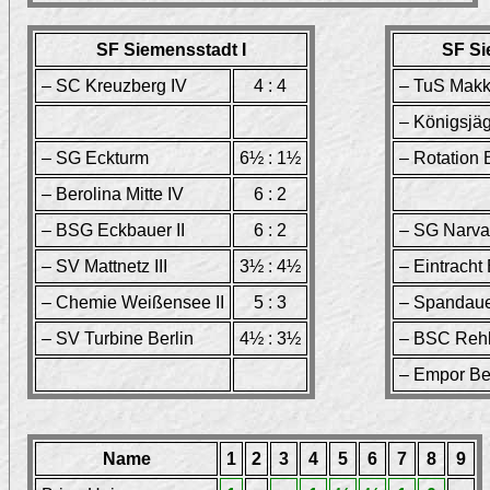
SF Siemensstadt I
SF Si
– SC Kreuzberg IV
4 : 4
– TuS Makka
– Königsjä
– SG Eckturm
6½ : 1½
– Rotation B
– Berolina Mitte IV
6 : 2
– BSG Eckbauer II
6 : 2
– SG Narva 
– SV Mattnetz III
3½ : 4½
– Eintracht B
– Chemie Weißensee II
5 : 3
– Spandau
– SV Turbine Berlin
4½ : 3½
– BSC Rehb
– Empor Ber
Name
1
2
3
4
5
6
7
8
9