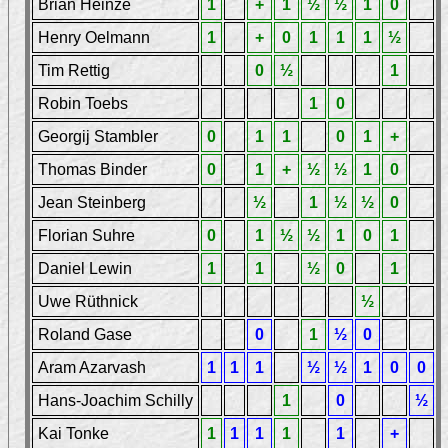
Brian Heinze
1
+
1
½
½
1
0
Henry Oelmann
1
+
0
1
1
1
½
Tim Rettig
0
½
1
Robin Toebs
1
0
Georgij Stambler
0
1
1
0
1
+
Thomas Binder
0
1
+
½
½
1
0
Jean Steinberg
½
1
½
½
0
Florian Suhre
0
1
½
½
1
0
1
Daniel Lewin
1
1
½
0
1
Uwe Rüthnick
½
Roland Gase
0
1
½
0
Aram Azarvash
1
1
1
½
½
1
0
0
Hans-Joachim Schilly
1
0
½
Kai Tonke
1
1
1
1
1
+