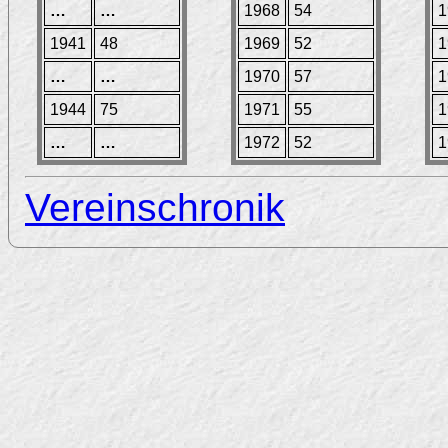
…
…
1968
54
1
1941
48
1969
52
1
…
…
1970
57
1
1944
75
1971
55
1
…
…
1972
52
1
Vereinschronik