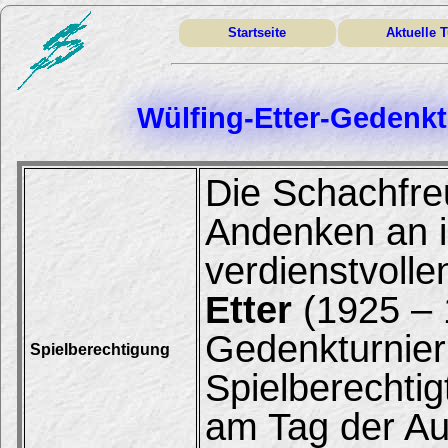
Startseite
Aktuelle T
Wülfing-Etter-Gedenkt
Die Schachfre
Andenken an i
verdienstvoll
Etter
(1925 – 
Gedenkturnier
Spielberechtigung
Spielberechtig
am Tag der Au