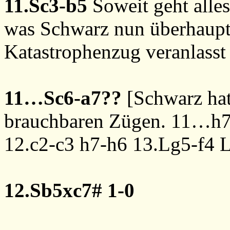
11.Sc3-b5
Soweit geht alle
was Schwarz nun überhaupt
Katastrophenzug veranlasst 
11…Sc6-a7??
[Schwarz hat
brauchbaren Zügen.
11…h7
12.c2-c3
h7-h6
13.Lg5-f4
L
12.Sb5xc7#
1-0