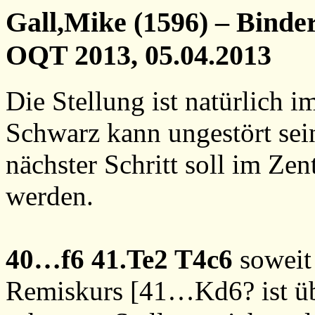
Gall,Mike (1596) – Binde
OQT 2013, 05.04.2013
Die Stellung ist natürlich
Schwarz kann ungestört sei
nächster Schritt soll im Ze
werden.
40…f6
41.Te2
T4c6
soweit
Remiskurs [
41…Kd6?
ist ü