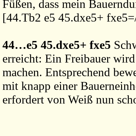
Füßen, dass mein Bauerndur
[
44.Tb2
e5
45.dxe5+
fxe5=
44…e5
45.dxe5+
fxe5
Schw
erreicht: Ein Freibauer wir
machen. Entsprechend bewer
mit knapp einer Bauerneinh
erfordert von Weiß nun scho